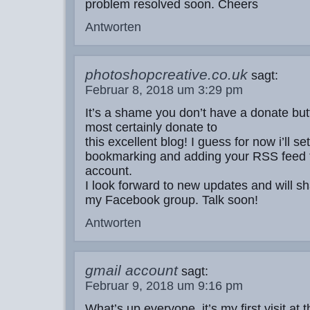
problem resolved soon. Cheers
Antworten
photoshopcreative.co.uk
sagt:
Februar 8, 2018 um 3:29 pm
It’s a shame you don’t have a donate butt
most certainly donate to
this excellent blog! I guess for now i’ll set
bookmarking and adding your RSS feed
account.
I look forward to new updates and will sha
my Facebook group. Talk soon!
Antworten
gmail account
sagt:
Februar 9, 2018 um 9:16 pm
What’s up everyone, it’s my first visit at 