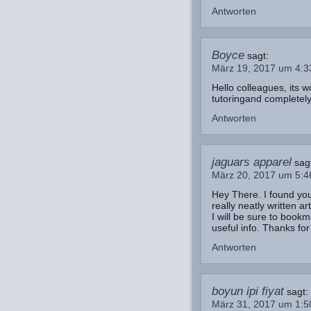
Antworten
Boyce
sagt:
März 19, 2017 um 4:
Hello colleagues, its w
tutoringand completely 
Antworten
jaguars apparel
sag
März 20, 2017 um 5:
Hey There. I found you
really neatly written art
I will be sure to book
useful info. Thanks for
Antworten
boyun ipi fiyat
sagt:
März 31, 2017 um 1: