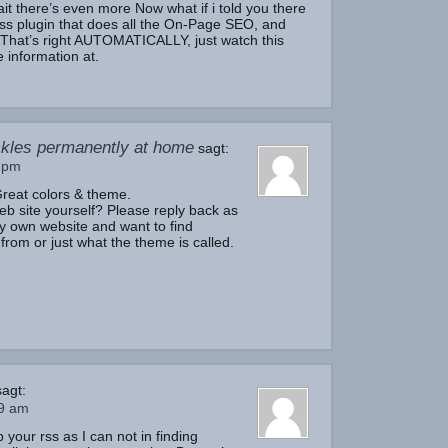
t there’s even more Now what if i told you there
s plugin that does all the On-Page SEO, and
 That’s right AUTOMATICALLY, just watch this
 information at.
ckles permanently at home
sagt:
 pm
 Great colors & theme.
eb site yourself? Please reply back as
y own website and want to find
from or just what the theme is called.
sagt:
09 am
p your rss as I can not in finding