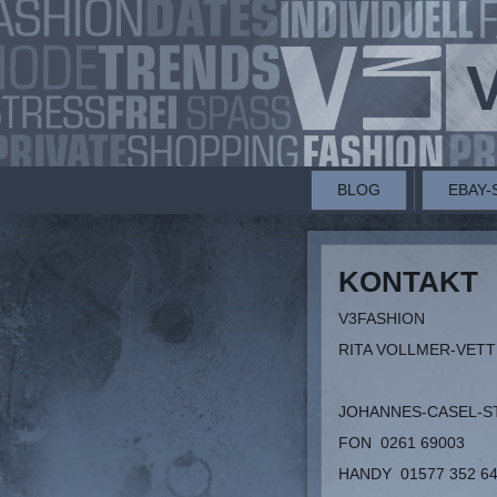
BLOG
EBAY-
KONTAKT
V3FASHION
RITA VOLLMER-VET
JOHANNES-CASEL-ST
FON 0261 69003
HANDY 01577 352 6