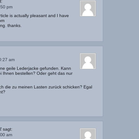
t:
:50 pm
ticle is actually pleasant and I have
rom
ing. thanks.
0:27 am
y ne geile Lederjacke gefunden. Kann
i Ihnen bestellen? Oder geht das nur
ich die zu meinen Lasten zurück schicken? Egal
ht?
t
sagt:
:00 am