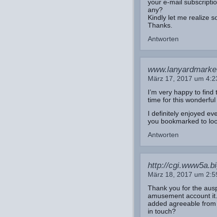
your e-mail subscriptio
any?
Kindly let me realize s
Thanks.
Antworten
www.lanyardmarke
März 17, 2017 um 4:
I’m very happy to find t
time for this wonderful
I definitely enjoyed eve
you bookmarked to look
Antworten
http://cgi.www5a.bi
März 18, 2017 um 2:
Thank you for the auspi
amusement account it
added agreeable from
in touch?