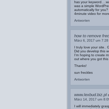
has your keyword….wai
was a simple WordPres
automatically for you?
4minute video for more
Antworten
how to remove fre
März 6, 2017 um 7:28
I truly love your site..
Did you develop this w
I’m hoping to create m
out where you got this 
Thanks!
sun freckles
Antworten
www.lexbud.biz.pl
März 14, 2017 um 8:
I will immediately gras