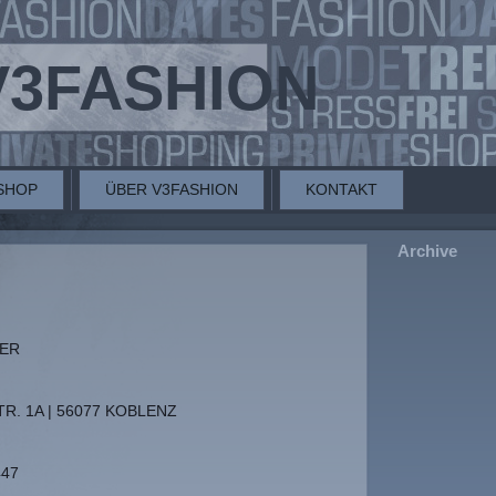
V3FASHION
SHOP
ÜBER V3FASHION
KONTAKT
Archive
TER
R. 1A | 56077 KOBLENZ
447