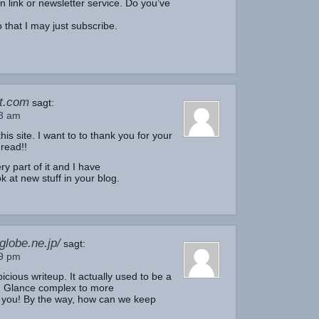
n link or newsletter service. Do you’ve
o that I may just subscribe.
t.com
sagt:
23 am
his site. I want to to thank you for your
 read!!
ry part of it and I have
 at new stuff in your blog.
globe.ne.jp/
sagt:
59 pm
cious writeup. It actually used to be a
. Glance complex to more
 you! By the way, how can we keep