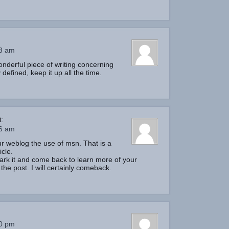
33 am
onderful piece of writing concerning
defined, keep it up all the time.
t:
46 am
r weblog the use of msn. That is a
icle.
mark it and come back to learn more of your
 the post. I will certainly comeback.
50 pm