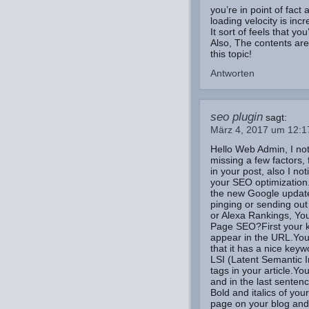
you’re in point of fact
loading velocity is incr
It sort of feels that you
Also, The contents ar
this topic!
Antworten
seo plugin
sagt:
März 4, 2017 um 12:
Hello Web Admin, I no
missing a few factors, 
in your post, also I not
your SEO optimizatio
the new Google update
pinging or sending ou
or Alexa Rankings, Y
Page SEO?First your k
appear in the URL.You
that it has a nice keyw
LSI (Latent Semantic 
tags in your article.Y
and in the last senten
Bold and italics of you
page on your blog and 