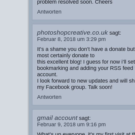
problem resolved soon. Cheers
Antworten
photoshopcreative.co.uk
sagt:
Februar 8, 2018 um 3:29 pm
It’s a shame you don’t have a donate butt
most certainly donate to
this excellent blog! I guess for now i’ll set
bookmarking and adding your RSS feed
account.
I look forward to new updates and will sha
my Facebook group. Talk soon!
Antworten
gmail account
sagt:
Februar 9, 2018 um 9:16 pm
What’s up everyone, it’s my first visit at 